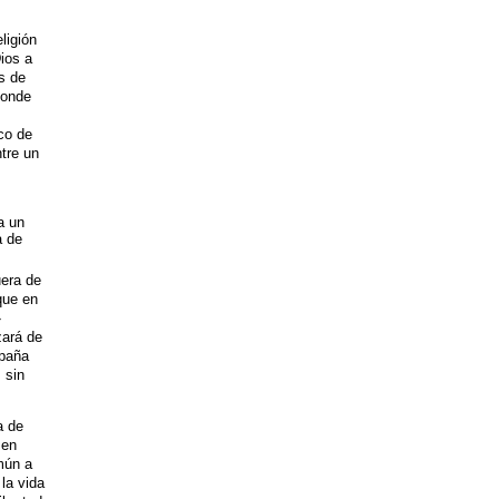
ligión
ios a
s de
donde
co de
ntre un
a un
a de
uera de
que en
»
zará de
spaña
 sin
a de
 en
mún a
la vida