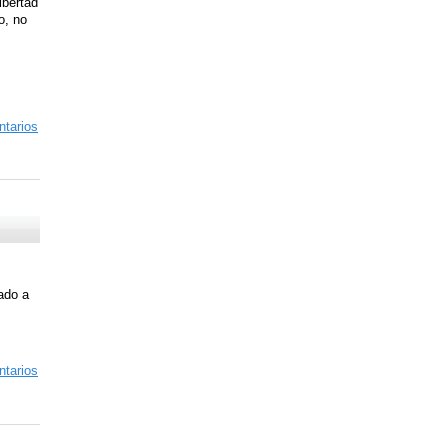
ibertad
o, no
tarios
ado a
tarios