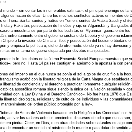
 fe.
l mundo – sin contar las innumerables extintas–, el principal enemigo de la re
que algunos hacen de ellas. Entre los muchos conflictos activos en nombre de D
s en Tierra Santa; suníes y hutíes en Yemen, suníes de Arabia Saudí y chiíe
 India y Pakistán; persecución de hindúes y sijs en Afganistán y Bangladés 
sacre a musulmanes por parte de los budistas en Myanmar; guerra entre los
án, enfrentamiento entre el gobierno cristiano de Etiopía y el gobierno islámi
en Chipre o la invasión de China a Tíbet y persecución del budismo tibetano e
eligión y empieza la política o, dicho de otro modo: donde ya no hay devoción y
ertirlas en un arma de guerra disparada por devotos manipulados.
perder la fe –los datos de la última Encuesta Social Europea muestran que y
icos–, pero no. Hasta 14 países castigan el ateísmo o la apostasía con pen
ones del imperio en el que nunca se ponía el sol a golpe de crucifijo a la hog
el franquismo acabó con la libertad religiosa de la Carta Magna que establecía 
 libertad de conciencia y el derecho a practicar libremente cualquier religión
 católica apostólica romana sigue siendo la única de la Nación española y go
formidad con la Ley Divina y el Derecho Canónico». No fue hasta 1978 que E
a libertad ideológica, religiosa y de culto de los individuos y las comunidades
 mantenimiento del orden público protegido por la ley».
íctimas de Actos de Violencia basados en la Religión o las Creencias’ nos h
odo, activar los radares ante los crecientes discursos de odio que nunca son,
primera piedra. Creer, en Dios, o en otras deidades sobrenaturales es algo co
na de encontrar un sentido al misterio de la muerte o para dotar de sentido a 