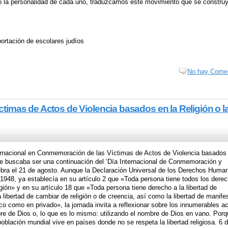
ndo la personalidad de cada uno, traduzcamos este movimiento que se constru
eportación de escolares judíos
No hay Comen
timas de Actos de Violencia basados en la Religión o l
ernacional en Conmemoración de las Víctimas de Actos de Violencia basados 
 que buscaba ser una continuación del ‘Día Internacional de Conmemoración y
ebra el 21 de agosto. Aunque la Declaración Universal de los Derechos Huma
948, ya establecía en su artículo 2 que «Toda persona tiene todos los dere
ligión» y en su artículo 18 que «Toda persona tiene derecho a la libertad de
 libertad de cambiar de religión o de creencia, así como la libertad de manife
lico como en privado», la jornada invita a reflexionar sobre los innumerables a
e de Dios o, lo que es lo mismo: utilizando el nombre de Dios en vano. Porq
blación mundial vive en países donde no se respeta la libertad religiosa. 6 