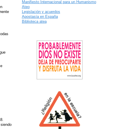
Manifiesto Internacional para un Humanismo
Ateo
en
Legislación y acuerdos
inente
Apostasía en España
Biblioteca atea
todas
igue
se
18.
 siendo