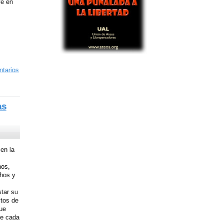
ye en
tarios
as
en la
nos,
chos y
star su
ctos de
ue
de cada