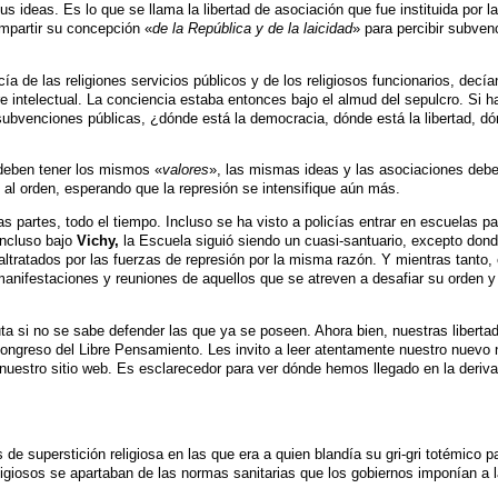
 ideas. Es lo que se llama la libertad de asociación que fue instituida por l
mpartir su concepción «
de la República y de la laicidad
» para percibir subven
a de las religiones servicios públicos y de los religiosos funcionarios, decía
re intelectual. La conciencia estaba entonces bajo el almud del sepulcro. Si 
 subvenciones públicas, ¿dónde está la democracia, dónde está la libertad, d
 deben tener los mismos «
valores
», las mismas ideas y las asociaciones debe
 al orden, esperando que la represión se intensifique aún más.
as partes, todo el tiempo. Incluso se ha visto a policías entrar en escuelas pa
Incluso bajo
Vichy,
la Escuela siguió siendo un cuasi-santuario, excepto don
altratados por las fuerzas de represión por la misma razón. Y mientras tanto, 
r manifestaciones y reuniones de aquellos que se atreven a desafiar su orden y
ta si no se sabe defender las que ya se poseen. Ahora bien, nuestras liberta
ongreso del Libre Pensamiento. Les invito a leer atentamente nuestro nuevo
 nuestro sitio web. Es esclarecedor para ver dónde hemos llegado en la deriva
 superstición religiosa en las que era a quien blandía su gri-gri totémico p
eligiosos se apartaban de las normas sanitarias que los gobiernos imponían a 