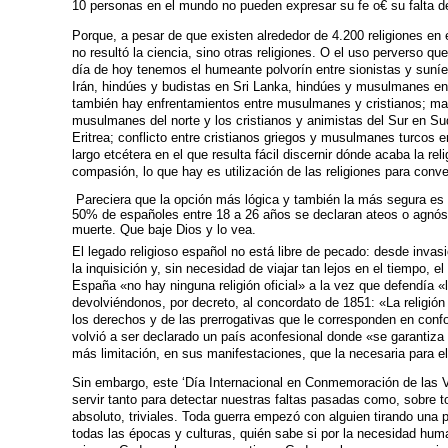
10 personas en el mundo no pueden expresar su fe o€ su falta de
Porque, a pesar de que existen alrededor de 4.200 religiones en e
no resultó la ciencia, sino otras religiones. O el uso perverso 
día de hoy tenemos el humeante polvorín entre sionistas y suníe
Irán, hindúes y budistas en Sri Lanka, hindúes y musulmanes en
también hay enfrentamientos entre musulmanes y cristianos; ma
musulmanes del norte y los cristianos y animistas del Sur en Sud
Eritrea; conflicto entre cristianos griegos y musulmanes turcos 
largo etcétera en el que resulta fácil discernir dónde acaba la r
compasión, lo que hay es utilización de las religiones para conv
Pareciera que la opción más lógica y también la más segura es 
50% de españoles entre 18 a 26 años se declaran ateos o agnóst
muerte. Que baje Dios y lo vea.
El legado religioso español no está libre de pecado: desde invasi
la inquisición y, sin necesidad de viajar tan lejos en el tiempo, 
España «no hay ninguna religión oficial» a la vez que defendía «la
devolviéndonos, por decreto, al concordato de 1851: «La religión
los derechos y de las prerrogativas que le corresponden en con
volvió a ser declarado un país aconfesional donde «se garantiza l
más limitación, en sus manifestaciones, que la necesaria para el
Sin embargo, este ‘Día Internacional en Conmemoración de las V
servir tanto para detectar nuestras faltas pasadas como, sobre t
absoluto, triviales. Toda guerra empezó con alguien tirando una 
todas las épocas y culturas, quién sabe si por la necesidad huma