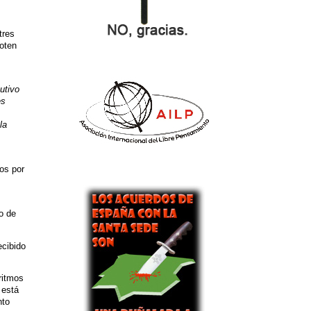
tres
voten
utivo
es
la
os por
o de
ecibido
ritmos
 está
nto