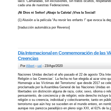
laico. Camaradas, sin exclusiones, sin tratos ocultos, respeta
cada una de nuestras Federaciones.
¡Ni Dios ni Señor! ¡Abajo la Calota! ¡Viva la Social!
(1) Alusión a la película “Au revoir les enfants !” que evoca la d
[traducción automática por Reverso]
Día Internacional en Conmemoración de las Víc
Creencias
Por
Albert
-
ual
- 23/Ago/2020
Naciones Unidas declaró el año pasado el 22 de agosto ‘Día Int
Religión o las Creencias’. La fecha no fue elegida al azar sino
Homenaje a las Víctimas del Terrorismo’ que desde 2017 se cel
proclamada por la Asamblea General de las Naciones Unidas en 1
libertades sin distinción alguna de raza, color, sexo, idioma o re
pensamiento, de conciencia y de religión; este derecho incluye la
religión o su creencia, individual y colectivamente, tanto en púb
terrorismo que aún hoy se suceden en el mundo entero, en nombr
aunque nos parezca paradójico en pleno sigo XXI, el 61% de la po