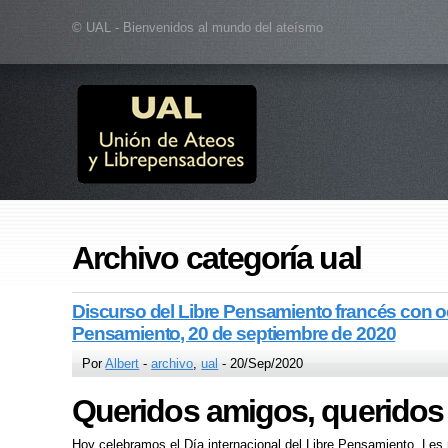
© UAL - Bienvenidos al mundo del ateísmo
Archivo categoría ual
Discurso del Libre Pensamiento francés con oc
Pensamiento, 20 de septiembre de 2020
Por
Albert
-
archivo
,
ual
- 20/Sep/2020
Queridos amigos, queridos
Hoy celebramos el Día internacional del Libre Pensamiento. Les 