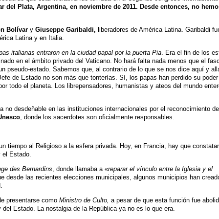
ar del Plata, Argentina, en noviembre de 2011. Desde entonces, no hemo
n Bolívar
y
Giuseppe Garibaldi,
liberadores de América Latina. Garibaldi fu
rica Latina y en Italia.
as italianas entraron en la ciudad papal por la puerta Pia
. Era el fin de los e
nfinado en el ámbito privado del Vaticano. No hará falta nada menos que el fa
 un pseudo-estado. Sabemos que, al contrario de lo que se nos dice aquí y all
fe de Estado no son más que tonterías. Sí, los papas han perdido su poder
 por todo el planeta. Los librepensadores, humanistas y ateos del mundo ente
a no desdeñable en las instituciones internacionales por el reconocimiento de
Unesco
, donde los sacerdotes son oficialmente responsables.
un tiempo al Religioso a la esfera privada. Hoy, en Francia, hay que constata
y el Estado.
ège des Bernardins
, donde llamaba a «
reparar el vínculo entre la Iglesia y el
 desde las recientes elecciones municipales, algunos municipios han cread
.
 de presentarse como
Ministro de Culto,
a pesar de que esta función fue abolid
 del Estado. La nostalgia de la República ya no es lo que era.