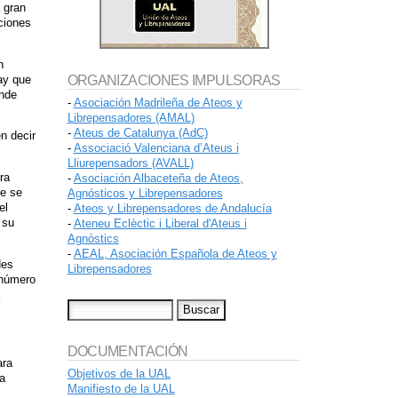
a gran
ciones
n
hay que
ORGANIZACIONES IMPULSORAS
ónde
-
Asociación Madrileña de Ateos y
Librepensadores (AMAL)
-
Ateus de Catalunya (AdC)
n decir
-
Associació Valenciana d’Ateus i
Lliurepensadors (AVALL)
ra
-
Asociación Albaceteña de Ateos,
de se
Agnósticos y Librepensadores
el
-
Ateos y Librepensadores de Andalucía
 su
-
Ateneu Eclèctic i Liberal d'Ateus i
Agnòstics
-
AEAL, Asociación Española de Ateos y
des
Librepensadores
 número
DOCUMENTACIÓN
ara
Objetivos de la UAL
la
Manifiesto de la UAL