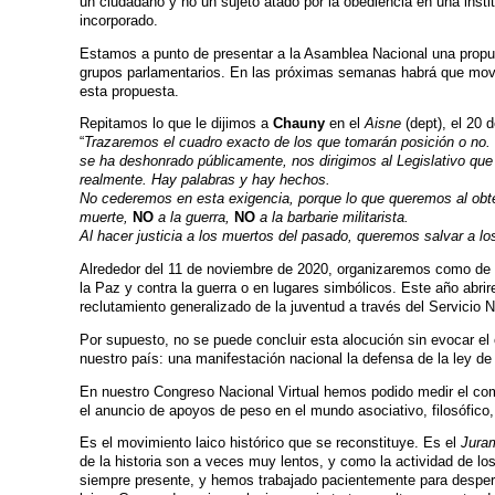
un ciudadano y no un sujeto atado por la obediencia en una instit
incorporado.
Estamos a punto de presentar a la Asamblea Nacional una propuest
grupos parlamentarios. En las próximas semanas habrá que movil
esta propuesta.
Repitamos lo que le dijimos a
Chauny
en el
Aisne
(dept), el 20 
“
Trazaremos el cuadro exacto de los que tomarán posición o no.
se ha deshonrado públicamente, nos dirigimos al Legislativo qu
realmente. Hay palabras y hay hechos.
No cederemos en esta exigencia, porque lo que queremos al obten
muerte,
NO
a la guerra,
NO
a la barbarie militarista.
Al hacer justicia a los muertos del pasado, queremos salvar a l
Alrededor del 11 de noviembre de 2020, organizaremos como de
la Paz y contra la guerra o en lugares simbólicos. Este año abr
reclutamiento generalizado de la juventud a través del Servicio 
Por supuesto, no se puede concluir esta alocución sin evocar el
nuestro país: una manifestación nacional la defensa de la ley de
En nuestro Congreso Nacional Virtual hemos podido medir el co
el anuncio de apoyos de peso en el mundo asociativo, filosófico, s
Es el movimiento laico histórico que se reconstituye. Es el
Jura
de la historia son a veces muy lentos, y como la actividad de lo
siempre presente, y hemos trabajado pacientemente para desper