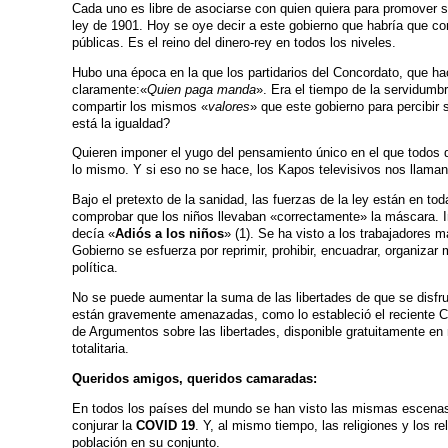
Cada uno es libre de asociarse con quien quiera para promover sus
ley de 1901. Hoy se oye decir a este gobierno que habría que co
públicas. Es el reino del dinero-rey en todos los niveles.
Hubo una época en la que los partidarios del Concordato, que hací
claramente:«
Quien paga manda
». Era el tiempo de la servidumb
compartir los mismos «
valores
» que este gobierno para percibir
está la igualdad?
Quieren imponer el yugo del pensamiento único en el que todos
lo mismo. Y si eso no se hace, los Kapos televisivos nos llaman
Bajo el pretexto de la sanidad, las fuerzas de la ley están en tod
comprobar que los niños llevaban «correctamente» la máscara. 
decía «
Adiós a los niños
» (1). Se ha visto a los trabajadores m
Gobierno se esfuerza por reprimir, prohibir, encuadrar, organiza
política.
No se puede aumentar la suma de las libertades de que se disfru
están gravemente amenazadas, como lo estableció el reciente C
de Argumentos sobre las libertades, disponible gratuitamente en
totalitaria.
Queridos amigos, queridos camaradas:
En todos los países del mundo se han visto las mismas escenas de
conjurar la
COVID 19
. Y, al mismo tiempo, las religiones y los r
población en su conjunto.