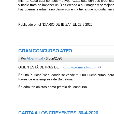
misma. Cada cual con sus motivos. Cada cual con sus creencias.
y nadie trata de imponer un Dios creado a su imagen y semejanz
hay guerras santas, sino demonios en la tierra que no dudan en 
Publicado en el “DIARIO DE IBIZA” EL 22-8-2020
GRAN CONCURSO ATEO
Por
Albert
-
ual
- 6/Jun/2020
QUIEN ESTÁ DETRAS DE
http://www.maraltrix.com/
?
Es una “curiosa” web, donde se vende muuuuuuucho humo, pero no
traves de una empresa de Barcelona.
Se admiten objetos como premio del concurso.
CARTA A LOS CREYENTES, 30-4-2020