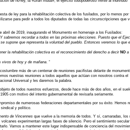
ución de no-ley, la «
Gran muda
», el ejército todopoderoso frente al individuo
a de ley para la rehabilitación colectiva de los fusilados, por lo menos por 
izarse para pedir a todos los diputados de todas las circunscripciones que 
de abril de 2019, inaugurando el Monumento en homenaje a los Fusilados:
 Y sabremos recordar a todos en las próximas elecciones. Puesto que el Ejec
e se supone que representa la voluntad del pueblo. Entonces veremos lo que 
er la rehabilitación colectiva es el reconocimiento del derecho a decir
NO
a 
os vivos de hoy y de mañana
. ”
 costumbre más de un centenar de reuniones pacifistas delante de monument
iremos nuestras reuniones a todos aquellos que actúan con nosotros contra el
Nacional Universal y les daremos la palabra.
 objeto de todos nuestros esfuerzos, desde hace más de dos años, en el suel
 1905 con motivo del intento gubernamental de revisarla seriamente.
mpromiso de numerosas federaciones departamentales por su éxito. Hemos r
indical y político.
mento de Vincennes
que vuelve a la memoria de todos. Y sí, camaradas, los 
s volcanes experimentan largas fases de silencio. Pero el sentimiento secular
tarlo. Vamos a mantener este lugar indispensable de conciencia del movimie