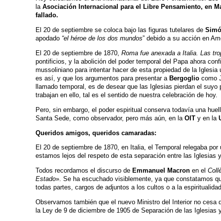
la
Asociación Internacional para el Libre Pensamiento, en M
fallado.
El 20 de septiembre se coloca bajo las figuras tutelares de
Simó
apodado
“el héroe de los dos mundos
” debido a su acción en Amé
El 20 de septiembre de 1870,
Roma fue anexada a Italia. Las trop
pontificios, y la abolición del poder temporal del Papa ahora co
mussoliniano para intentar hacer de esta propiedad de la Iglesia
es así, y que los argumentos para presentar a
Bergoglio
como Je
llamado temporal, es de desear que las Iglesias pierdan el suyo
trabajan en ello, tal es el sentido de nuestra celebración de hoy.
Pero, sin embargo, el poder espiritual conserva todavía una huell
Santa Sede, como observador, pero más aún, en la
OIT
y en la
Queridos amigos, queridos camaradas:
El 20 de septiembre de 1870, en Italia, el Temporal relegaba por 
estamos lejos del respeto de esta separación entre las Iglesias 
Todos recordamos el discurso de
Emmanuel Macron
en el
Coll
Estado
». Se ha escuchado visiblemente, ya que constatamos que
todas partes, cargos de adjuntos a los cultos o a la espiritualidad
Observamos también que el nuevo Ministro del Interior no cesa
la Ley de 9 de diciembre de 1905 de Separación de las Iglesias y