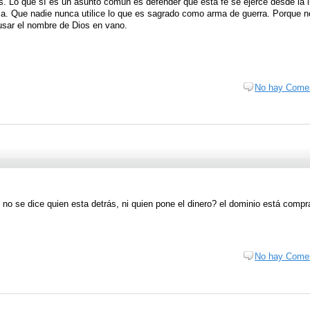
 Lo que sí es un asunto común es defender que esta fe se ejerce desde la l
a. Que nadie nunca utilice lo que es sagrado como arma de guerra. Porque n
usar el nombre de Dios en vano.
No hay Comen
 se dice quien esta detrás, ni quien pone el dinero? el dominio está compr
No hay Comen