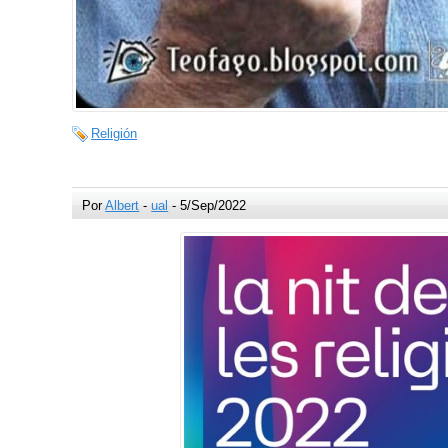
Religión
Por
Albert
-
ual
- 5/Sep/2022