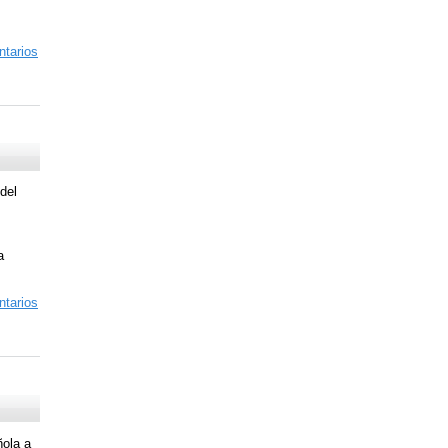
tarios
del
a
tarios
ñola a