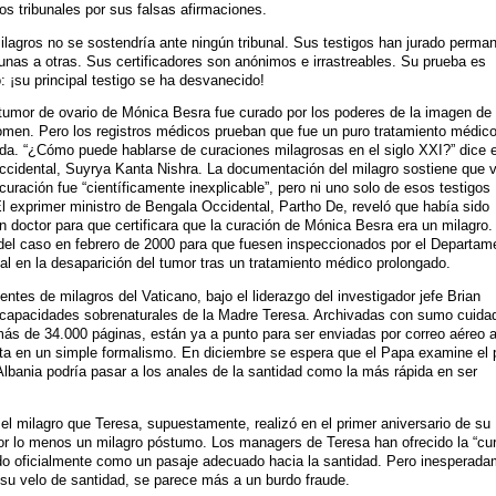
los tribunales por sus falsas afirmaciones.
ilagros no se sostendría ante ningún tribunal. Sus testigos han jurado perma
unas a otras. Sus certificadores son anónimos e irrastreables. Su prueba es
 ¡su principal testigo se ha desvanecido!
 tumor de ovario de Mónica Besra fue curado por los poderes de la imagen de
men. Pero los registros médicos prueban que fue un puro tratamiento médic
ida. “¿Cómo puede hablarse de curaciones milagrosas en el siglo XXI?” dice e
ccidental, Suyrya Kanta Nishra. La documentación del milagro sostiene que v
curación fue “científicamente inexplicable”, pero ni uno solo de esos testigos
l exprimer ministro de Bengala Occidental, Partho De, reveló que había sido
n doctor para que certificara que la curación de Mónica Besra era un milagro.
s del caso en febrero de 2000 para que fuesen inspeccionados por el Departam
l en la desaparición del tumor tras un tratamiento médico prolongado.
ntes de milagros del Vaticano, bajo el liderazgo del investigador jefe Brian
as capacidades sobrenaturales de la Madre Teresa. Archivadas con sumo cuida
s de 34.000 páginas, están ya a punto para ser enviadas por correo aéreo a
rta en un simple formalismo. En diciembre se espera que el Papa examine el
lbania podría pasar a los anales de la santidad como la más rápida en ser
l milagro que Teresa, supuestamente, realizó en el primer aniversario de su
por lo menos un milagro póstumo. Los managers de Teresa han ofrecido la “cu
ado oficialmente como un pasaje adecuado hacia la santidad. Pero inesperad
 su velo de santidad, se parece más a un burdo fraude.