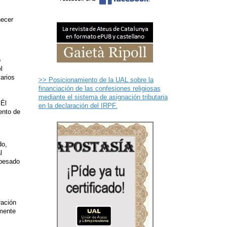
necer
o
l
arios
>> Posicionamiento de la UAL sobre la
financiación de las confesiones religiosas
mediante el sistema de asignación tributaria
 Él
en la declaración del IRPF.
ento de
do,
l
 pesado
ración
amente