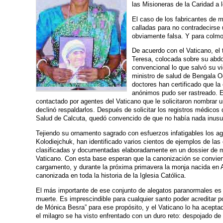
las Misioneras de la Caridad a 
El caso de los fabricantes de m
calladas para no contradecirse 
obviamente falsa. Y para colmo:
De acuerdo con el Vaticano, el
Teresa, colocada sobre su abdo
convencional lo que salvó su v
ministro de salud de Bengala O
doctores han certificado que la 
anónimos pudo ser rastreado. E
contactado por agentes del Vaticano que le solicitaron nombrar u
declinó respaldarlos. Después de solicitar los registros médico
Salud de Calcuta, quedó convencido de que no había nada inusua
Tejiendo su ornamento sagrado con esfuerzos infatigables los age
Kolodiejchuk, han identificado varios cientos de ejemplos de l
clasificadas y documentadas elaboradamente en un dossier de má
Vaticano. Con esta base esperan que la canonización se convie
cargamento, y durante la próxima primavera la monja nacida en A
canonizada en toda la historia de la Iglesia Católica.
El más importante de ese conjunto de alegatos paranormales es e
muerte. Es imprescindible para cualquier santo poder acreditar 
de Mónica Besra” para ese propósito, y el Vaticano lo ha acept
el milagro se ha visto enfrentado con un duro reto: despojado de