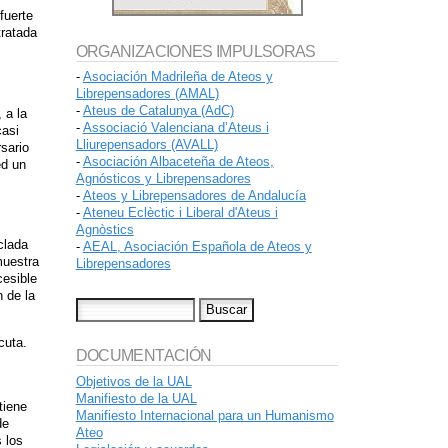
fuerte
tratada
ORGANIZACIONES IMPULSORAS
-
Asociación Madrileña de Ateos y
Librepensadores (AMAL)
-
Ateus de Catalunya (AdC)
 a la
-
Associació Valenciana d’Ateus i
casi
Lliurepensadors (AVALL)
sario
-
Asociación Albaceteña de Ateos,
ed un
Agnósticos y Librepensadores
-
Ateos y Librepensadores de Andalucía
-
Ateneu Eclèctic i Liberal d'Ateus i
Agnòstics
clada
-
AEAL, Asociación Española de Ateos y
muestra
Librepensadores
cesible
 de la
cuta.
DOCUMENTACIÓN
Objetivos de la UAL
Manifiesto de la UAL
tiene
Manifiesto Internacional para un Humanismo
de
Ateo
 los