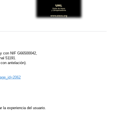
ro y con NIF G66500042,
nal 51191.
 con antelación).
?page_id=2062
r la experiencia del usuario.