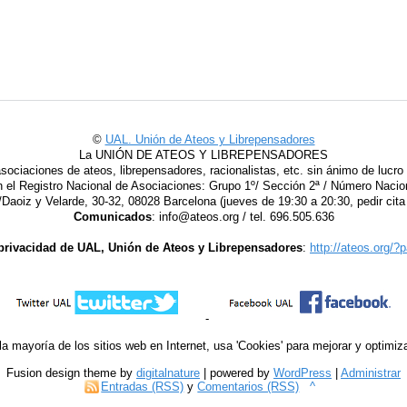
©
UAL. Unión de Ateos y Librepensadores
La UNIÓN DE ATEOS Y LIBREPENSADORES
sociaciones de ateos, librepensadores, racionalistas, etc. sin ánimo de luc
en el Registro Nacional de Asociaciones: Grupo 1º/ Sección 2ª / Número Nacio
Daoiz y Velarde, 30-32, 08028 Barcelona (jueves de 19:30 a 20:30, pedir cita
Comunicados
: info@ateos.org / tel. 696.505.636
 privacidad de UAL, Unión de Ateos y Librepensadores
:
http://ateos.org/
-
 la mayoría de los sitios web en Internet, usa 'Cookies' para mejorar y optimiza
Fusion design theme by
digitalnature
| powered by
WordPress
|
Administrar
Entradas (RSS)
y
Comentarios (RSS)
^