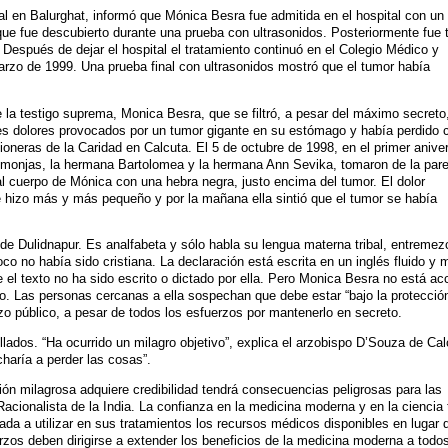
l en Balurghat, informó que Mónica Besra fue admitida en el hospital con un 
 que fue descubierto durante una prueba con ultrasonidos. Posteriormente fue 
 Después de dejar el hospital el tratamiento continuó en el Colegio Médico y
arzo de 1999. Una prueba final con ultrasonidos mostró que el tumor había
e la testigo suprema, Monica Besra, que se filtró, a pesar del máximo secreto,
bles dolores provocados por un tumor gigante en su estómago y había perdido 
oneras de la Caridad en Calcuta. El 5 de octubre de 1998, en el primer aniver
os monjas, la hermana Bartolomea y la hermana Ann Sevika, tomaron de la par
al cuerpo de Mónica con una hebra negra, justo encima del tumor. El dolor
izo más y más pequeño y por la mañana ella sintió que el tumor se había
de Dulidnapur. Es analfabeta y sólo habla su lengua materna tribal, entremez
 no había sido cristiana. La declaración está escrita en un inglés fluido y 
e el texto no ha sido escrito o dictado por ella. Pero Monica Besra no está ac
do. Las personas cercanas a ella sospechan que debe estar “bajo la protección
izo público, a pesar de todos los esfuerzos por mantenerlo en secreto.
lados. “Ha ocurrido un milagro objetivo”, explica el arzobispo D’Souza de Cal
haría a perder las cosas”.
ción milagrosa adquiere credibilidad tendrá consecuencias peligrosas para las
Racionalista de la India. La confianza en la medicina moderna y en la ciencia 
lada a utilizar en sus tratamientos los recursos médicos disponibles en lugar 
erzos deben dirigirse a extender los beneficios de la medicina moderna a todos