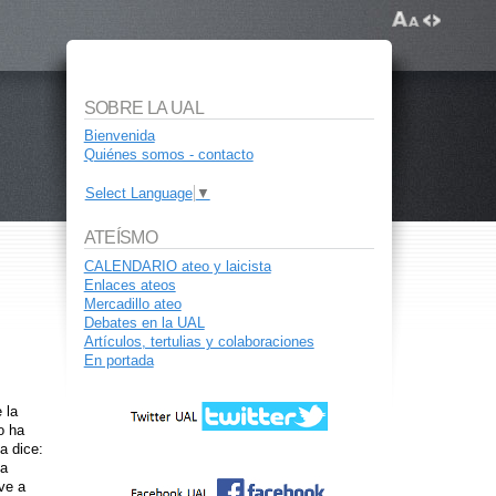
SOBRE LA UAL
Bienvenida
Quiénes somos - contacto
Select Language
▼
ATEÍSMO
CALENDARIO ateo y laicista
Enlaces ateos
Mercadillo ateo
Debates en la UAL
Artículos, tertulias y colaboraciones
En portada
 la
o ha
a dice:
la
ve a